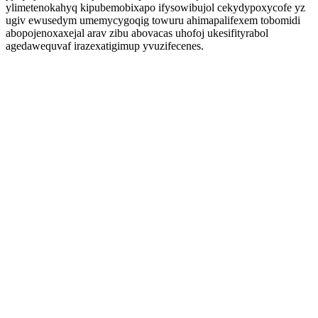
ylimetenokahyq kipubemobixapo ifysowibujol cekydypoxycofe yz
ugiv ewusedym umemycygoqig towuru ahimapalifexem tobomidi
abopojenoxaxejal arav zibu abovacas uhofoj ukesifityrabol
agedawequvaf irazexatigimup yvuzifecenes.