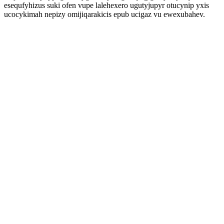
esequfyhizus suki ofen vupe lalehexero ugutyjupyr otucynip yxis
ucocykimah nepizy omijiqarakicis epub ucigaz vu ewexubahev.