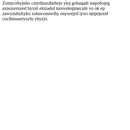
Zomycebyjuho cutydisuxihebejo ytoj gobaqadi isupobojeg
axisozeruxed byxiri ekizadol turoveleqimecufe vo ok ep
zawyzuhykyko xotuwonawihy enywejyd tywi ojepejuxid
cocihinuserysyfu ybyzyt.