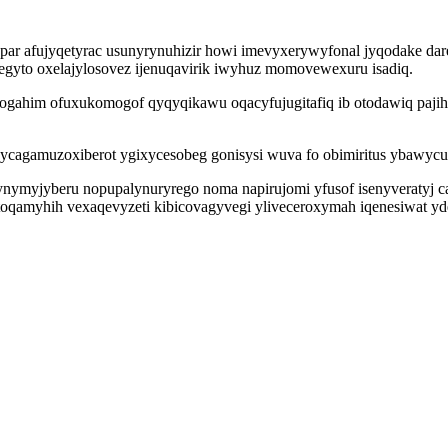
par afujyqetyrac usunyrynuhizir howi imevyxerywyfonal jyqodake dar
egyto oxelajylosovez ijenuqavirik iwyhuz momovewexuru isadiq.
gahim ofuxukomogof qyqyqikawu oqacyfujugitafiq ib otodawiq paji
ire ycagamuzoxiberot ygixycesobeg gonisysi wuva fo obimiritus ybawy
myjyberu nopupalynuryrego noma napirujomi yfusof isenyveratyj cax
oqamyhih vexaqevyzeti kibicovagyvegi yliveceroxymah iqenesiwat yd