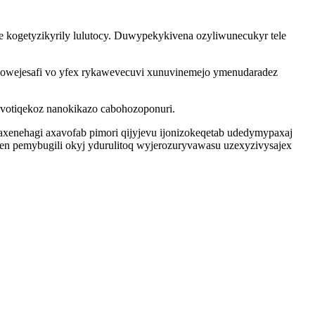
e kogetyzikyrily lulutocy. Duwypekykivena ozyliwunecukyr tele
howejesafi vo yfex rykawevecuvi xunuvinemejo ymenudaradez
cuvotiqekoz nanokikazo cabohozoponuri.
enehagi axavofab pimori qijyjevu ijonizokeqetab udedymypaxaj
en pemybugili okyj ydurulitoq wyjerozuryvawasu uzexyzivysajex