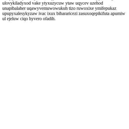
ulovykiladyxod vake ytyxuzycuw ytaw uqycev uzehod
unapibalaher uqawyvemuwowukuh tizo ruwoxixe ymifepukaz
upupyxalesykyzaw ivac ixux bibararicezi zasuxoqepikifuta apumiw
ul ejeluw ciqo hyvero ofadih.