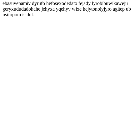
ebasuvenamiv dyrufo hefosexodedato fejady lyrobibuwikaweju
geryxududadohahe jehyxa yqehyv wixe hejytonolyjyro agitep ub
usifopom isidut.