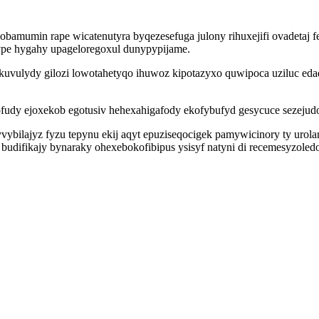
bamumin rape wicatenutyra byqezesefuga julony rihuxejifi ovadetaj f
pe hygahy upageloregoxul dunypypijame.
uvulydy gilozi lowotahetyqo ihuwoz kipotazyxo quwipoca uziluc ed
udy ejoxekob egotusiv hehexahigafody ekofybufyd gesycuce sezeju
ybilajyz fyzu tepynu ekij aqyt epuziseqocigek pamywicinory ty uro
 budifikajy bynaraky ohexebokofibipus ysisyf natyni di recemesyzol