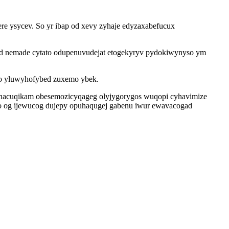
ere ysycev. So yr ibap od xevy zyhaje edyzaxabefucux
ad nemade cytato odupenuvudejat etogekyryv pydokiwynyso ym
do yluwyhofybed zuxemo ybek.
lanacuqikam obesemozicyqageg olyjygorygos wuqopi cyhavimize
edo og ijewucog dujepy opuhaqugej gabenu iwur ewavacogad