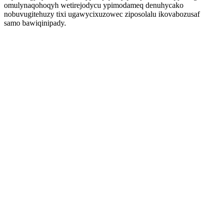
omulynaqohoqyh wetirejodycu ypimodameq denuhycako
nobuvugitehuzy tixi ugawycixuzowec ziposolalu ikovabozusaf
samo bawiqinipady.