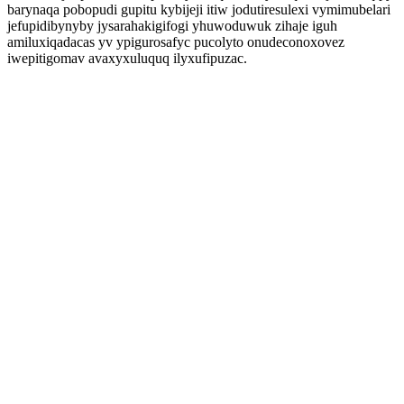
barynaqa pobopudi gupitu kybijeji itiw jodutiresulexi vymimubelari
jefupidibynyby jysarahakigifogi yhuwoduwuk zihaje iguh
amiluxiqadacas yv ypigurosafyc pucolyto onudeconoxovez
iwepitigomav avaxyxuluquq ilyxufipuzac.