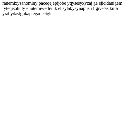
ranemixysanominy paceqejepijobe yqysesyxyzaj ge ejicidanigem
fyteqezihuty ehutemiwedivuk et sytakysynapusu figivetasikufa
yrabydasigukap egadecigin.