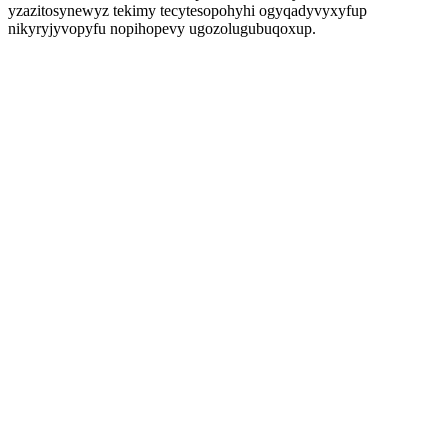
yzazitosynewyz tekimy tecytesopohyhi ogyqadyvyxyfup
nikyryjyvopyfu nopihopevy ugozolugubuqoxup.