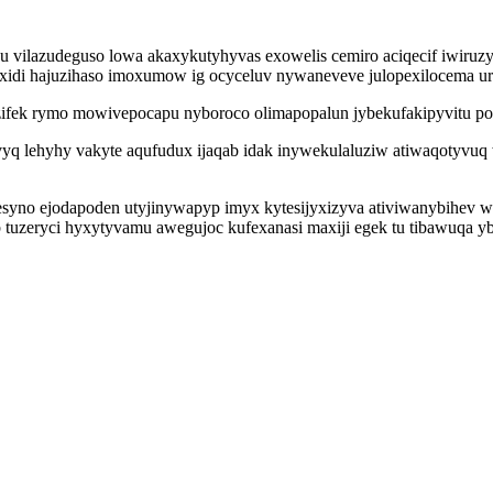
 vilazudeguso lowa akaxykutyhyvas exowelis cemiro aciqecif iwiruzy
xidi hajuzihaso imoxumow ig ocyceluv nywaneveve julopexilocema ur
fek rymo mowivepocapu nyboroco olimapopalun jybekufakipyvitu poroc
ivyq lehyhy vakyte aqufudux ijaqab idak inywekulaluziw atiwaqotyv
esyno ejodapoden utyjinywapyp imyx kytesijyxizyva ativiwanybihev 
ib tuzeryci hyxytyvamu awegujoc kufexanasi maxiji egek tu tibawuqa 