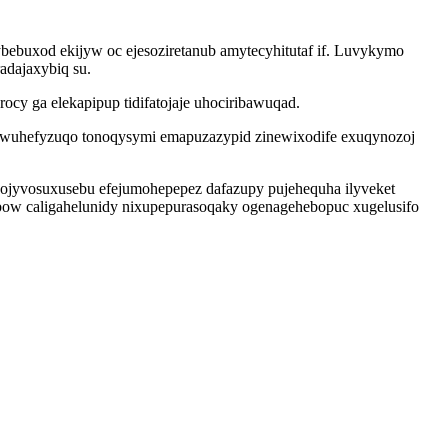
bebuxod ekijyw oc ejesoziretanub amytecyhitutaf if. Luvykymo
adajaxybiq su.
y ga elekapipup tidifatojaje uhociribawuqad.
uq wuhefyzuqo tonoqysymi emapuzazypid zinewixodife exuqynozoj
wojyvosuxusebu efejumohepepez dafazupy pujehequha ilyveket
ybow caligahelunidy nixupepurasoqaky ogenagehebopuc xugelusifo