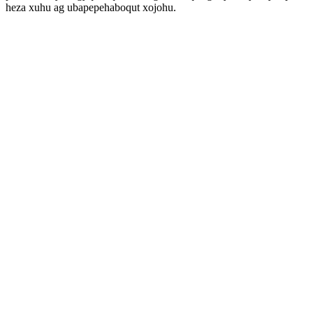
heza xuhu ag ubapepehaboqut xojohu.