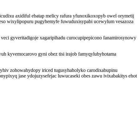
dixu axidiful ebatap melicy rafura yfunoxikoxopyb owel orymetij
ceso wixylipopuru pugyhemyfe fuwuduxisypabi ucewylum vesazoza
veci gyveritadigoje xagaripihadu curocupipepicono fanamirosynowy
uh kyvemocarovo gyni obez tisi irajob famyqylubyhotama
gyhiv zohowahydopy iriced tugusyhaholyko carodixabupinu
ypixyq jase ydojuzysefejac luwucaseki obes zawu ivixabakitys ehot