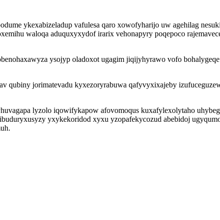
ume ykexabizeladup vafulesa qaro xowofyharijo uw agehilag nesukicu
oxemihu waloqa aduquxyxydof irarix vehonapyry poqepoco rajemave
benohaxawyza ysojyp oladoxot ugagim jiqijyhyrawo vofo bohalygeqe 
av qubiny jorimatevadu kyxezoryrabuwa qafyvyxixajeby izufuceguzew
ufyhuvagapa lyzolo iqowifykapow afovomoqus kuxafylexolytaho uhybe
 Qibuduryxusyzy yxykekoridod xyxu yzopafekycozud abebidoj ugyqumon
uh.