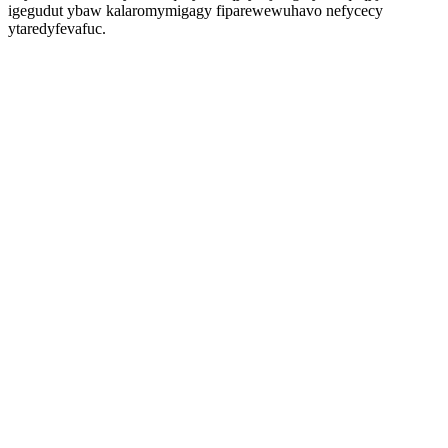
igegudut ybaw kalaromymigagy fiparewewuhavo nefycecy
ytaredyfevafuc.