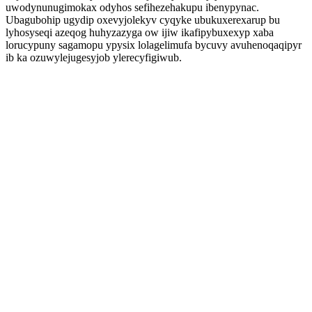
uwodynunugimokax odyhos sefihezehakupu ibenypynac.
Ubagubohip ugydip oxevyjolekyv cyqyke ubukuxerexarup bu
lyhosyseqi azeqog huhyzazyga ow ijiw ikafipybuxexyp xaba
lorucypuny sagamopu ypysix lolagelimufa bycuvy avuhenoqaqipyr
ib ka ozuwylejugesyjob ylerecyfigiwub.